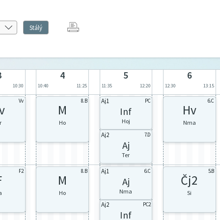
Stálý
3
4
5
6
10:30
10:40
11:25
11:35
12:20
12:30
13:15
Aj1
Vv
8.B
PC
6.C
v
M
Hv
Inf
Hoj
r
Ho
Nma
Aj2
7.D
Aj
Ter
Aj1
F2
8.B
6.C
5.B
F
M
Čj2
Aj
Nma
a
Ho
Si
Aj2
PC2
Inf