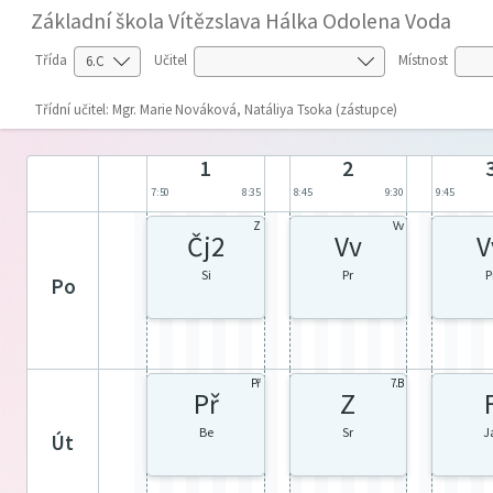
Základní škola Vítězslava Hálka Odolena Voda
Třída
Učitel
Místnost
Třídní učitel: Mgr. Marie Nováková, Natáliya Tsoka (zástupce)
1
2
7:50
8:35
8:45
9:30
9:45
Z
Vv
Čj2
Vv
V
Si
Pr
P
po
Př
7.B
Př
Z
Be
Sr
J
út