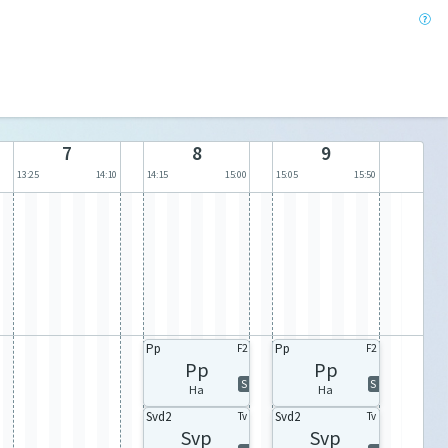
7
8
9
13:25
14:10
14:15
15:00
15:05
15:50
Pp
Pp
F2
F2
Pp
Pp
S
S
Ha
Ha
Svd2
Svd2
Tv
Tv
Svp
Svp