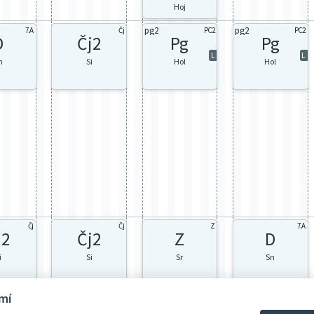
Hoj
pg2
pg2
7.A
Čj
PC2
PC2
D
Čj2
Pg
Pg
L
L
n
Si
Hol
Hol
Čj
Čj
Z
7.A
j2
Čj2
Z
D
i
Si
Sr
Sn
mí