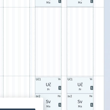
L
L
Ma
Ma
Uč1
Uč1
Vv
Vv
Uč
Uč
S
S
Pr
Pr
sv2
sv2
Ha
Ha
Sv
Sv
S
S
Ma
Ma