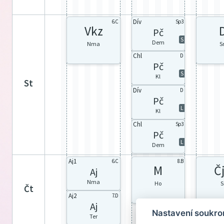
Dív
6.C
Sp3
Vkz
Pč
S
Dem
Nma
S
Chl
D
Pč
S
Kl
st
Dív
D
Pč
L
Kl
Chl
Sp3
Pč
L
Dem
Aj1
6.C
8.B
M
Č
Aj
Nma
Ho
S
čt
Aj2
7.D
Aj
Nastavení soukro
Ter