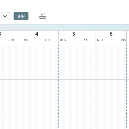
Stálý
3
4
5
6
10:30
10:40
11:25
11:35
12:20
12:30
13:15