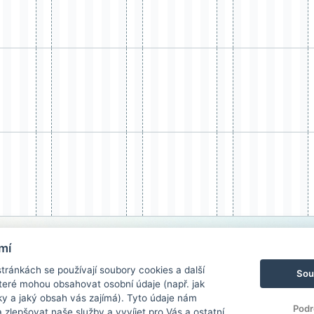
mí
ránkách se používají soubory cookies a další
Sou
 které mohou obsahovat osobní údaje (např. jak
ky a jaký obsah vás zajímá). Tyto údaje nám
Podr
zlepšovat naše služby a vyvíjet pro Vás a ostatní