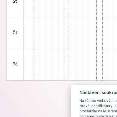
st
čt
pá
Nastavení soukro
Na těchto webových st
síťové identifikátory,
procházíte naše strán
pomáhají provozovat a 