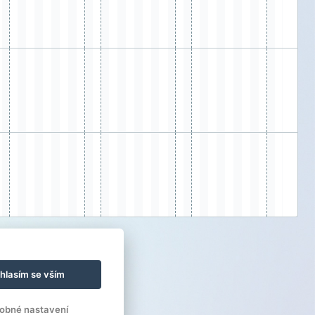
hlasím se vším
obné nastavení