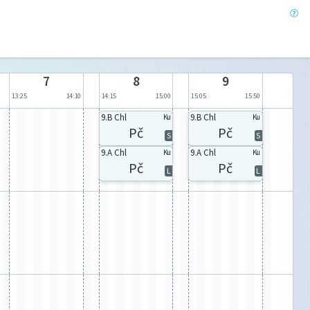
7
8
9
13:25
14:10
14:15
15:00
15:05
15:50
9.B Chl
9.B Chl
Ku
Ku
Pč
Pč
S
S
9.A Chl
9.A Chl
Ku
Ku
Pč
Pč
L
L