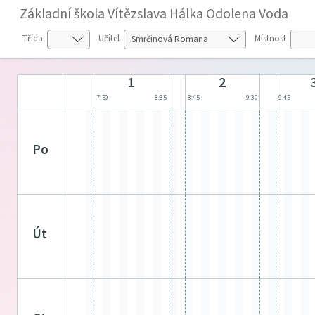
Základní škola Vítězslava Hálka Odolena Voda
Třída
Učitel
Místnost
1
2
7:50
8:35
8:45
9:30
9:45
po
út