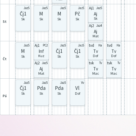
Aj1
Jaz5
Jaz5
Jaz5
Jaz5
Jaz5
Čj1
M
M
Pč
Aj
Sk
Sk
Sk
Sk
Sk
st
Aj2
Jaz4
Aj
Mat
Aj1
tvd
tvd
Jaz5
PC2
Jaz5
Jaz5
Ha
Ha
M
Čj1
Čj1
Inf
Tv
Tv
Kuz
Dof
Dof
Sk
Sk
Sk
čt
Aj2
tvk
tvk
Jaz5
Tv
Tv
Aj
Tv
Tv
Mat
Mac
Mac
Jaz5
Jaz5
Jaz5
Vv
Čj1
Pda
Pda
Vl
Sk
Sk
Sk
Dof
pá