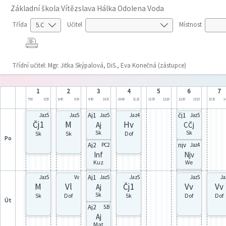
Základní škola Vítězslava Hálka Odolena Voda
Třída
Učitel
Místnost
Třídní učitel: Mgr. Jitka Skýpalová, DiS., Eva Konečná (zástupce)
1
2
3
4
5
6
7
7:50
8:35
8:45
9:30
9:45
10:30
10:40
11:25
11:35
12:20
12:30
13:15
13:25
14
Aj1
čj1
Jaz5
Jaz5
Jaz5
Jaz4
Jaz5
Čj1
M
Hv
Aj
CČj
Sk
Sk
Sk
Sk
Dof
po
Aj2
njv
PC2
Jaz4
Inf
Njv
Kuz
We
Aj1
Jaz5
Vv
Jaz5
Jaz5
Jaz5
Ja
M
Vl
Čj1
Vv
Vv
Aj
Sk
Sk
Dof
Sk
Dof
Dof
út
Aj2
5.B
Aj
Mat