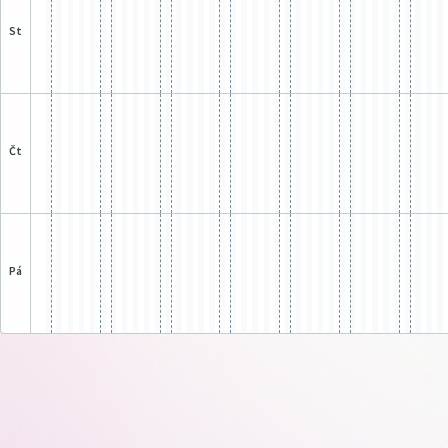
st
čt
pá