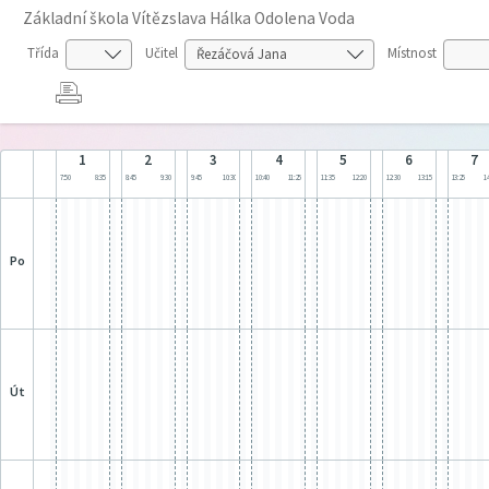
Základní škola Vítězslava Hálka Odolena Voda
Třída
Učitel
Místnost
1
2
3
4
5
6
7
7:50
8:35
8:45
9:30
9:45
10:30
10:40
11:25
11:35
12:20
12:30
13:15
13:25
14
po
út