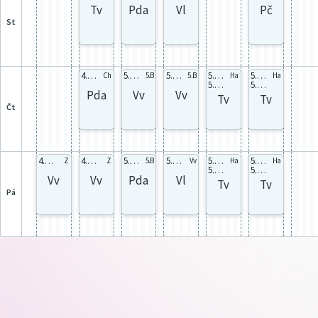
Tv
Pda
Vl
Pč
st
4.B celá
5.B celá
5.B celá
5.A tvd
5.A tvd
Ch
5.B
5.B
Ha
Ha
5.C tvd
5.C tvd
Pda
Vv
Vv
Tv
Tv
čt
4.B celá
4.B celá
5.B celá
5.C celá
5.B tvd
5.B tvd
Z
Z
5.B
Vv
Ha
Ha
5.D tvd
5.D tvd
Vv
Vv
Pda
Vl
Tv
Tv
pá