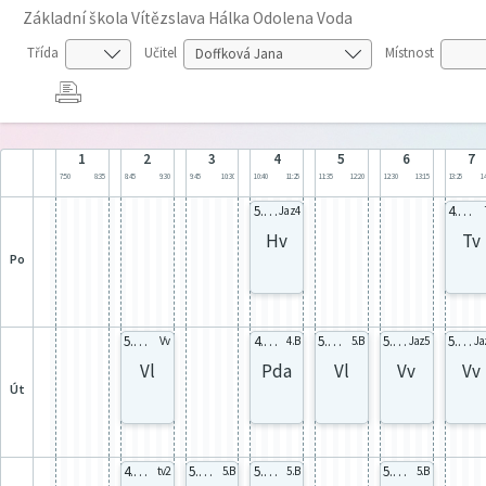
Základní škola Vítězslava Hálka Odolena Voda
Třída
Učitel
Místnost
1
2
3
4
5
6
7
7:50
8:35
8:45
9:30
9:45
10:30
10:40
11:25
11:35
12:20
12:30
13:15
13:25
14
5.C celá
4.B celá
Jaz4
Hv
Tv
po
5.C celá
4.B celá
5.B celá
5.C celá
5.C celá
Vv
4.B
5.B
Jaz5
Ja
Vl
Pda
Vl
Vv
Vv
út
4.B celá
5.B celá
5.B celá
5.B celá
tv2
5.B
5.B
5.B