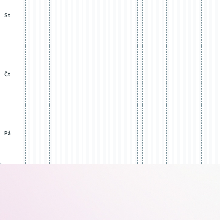
st
čt
pá