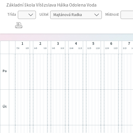
Základní škola Vítězslava Hálka Odolena Voda
Třída
Učitel
Místnost
1
2
3
4
5
6
7
7:50
8:35
8:45
9:30
9:45
10:30
10:40
11:25
11:35
12:20
12:30
13:15
13:25
14
po
út