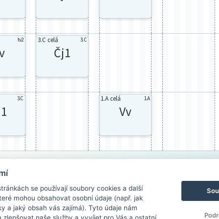
3.C celá
tv2
3.C
v
Čj1
1.A celá
3.C
1.A
j1
Vv
mí
ránkách se používají soubory cookies a další
Sou
 které mohou obsahovat osobní údaje (např. jak
ky a jaký obsah vás zajímá). Tyto údaje nám
Podr
zlepšovat naše služby a vyvíjet pro Vás a ostatní