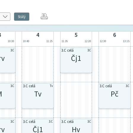
Stálý
3
4
5
6
10:30
10:40
11:25
11:35
12:20
12:30
13:15
3.C celá
3.C
3.C
rv
Čj1
3.C celá
3.C celá
3.C
Tv
3.C
M
Tv
Pč
3.C celá
3.C celá
3.C
3.C
3.C
rv
Čj1
Hv