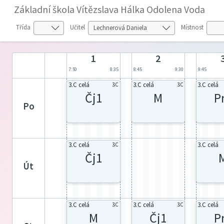
Základní škola Vítězslava Hálka Odolena Voda
Třída
Učitel
Místnost
1
2
7:50
8:35
8:45
9:30
9:45
3.C celá
3.C celá
3.C celá
3.C
3.C
Čj1
M
P
po
3.C celá
3.C celá
3.C
Čj1
út
3.C celá
3.C celá
3.C celá
3.C
3.C
M
Čj1
P