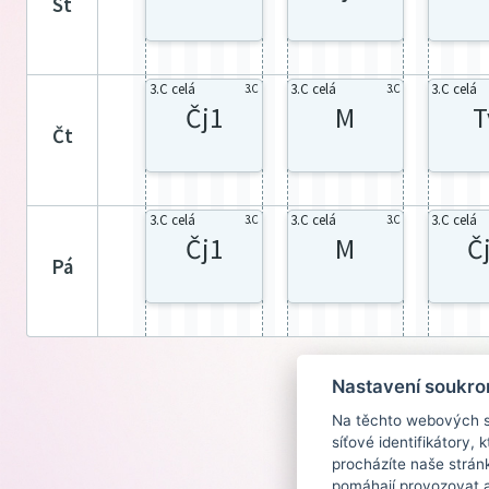
st
3.C celá
3.C celá
3.C celá
3.C
3.C
Čj1
M
T
čt
3.C celá
3.C celá
3.C celá
3.C
3.C
Čj1
M
Č
pá
Nastavení soukro
Na těchto webových st
síťové identifikátory,
procházíte naše strán
pomáhají provozovat a 