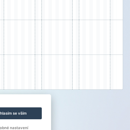
hlasím se vším
obné nastavení