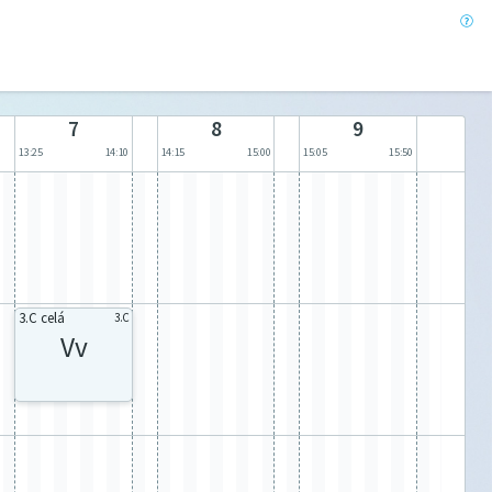
7
8
9
13:25
14:10
14:15
15:00
15:05
15:50
3.C celá
3.C
Vv