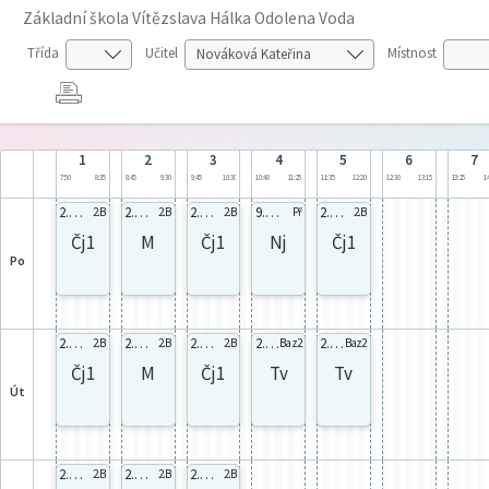
Základní škola Vítězslava Hálka Odolena Voda
Třída
Učitel
Místnost
1
2
3
4
5
6
7
7:50
8:35
8:45
9:30
9:45
10:30
10:40
11:25
11:35
12:20
12:30
13:15
13:25
14
2.B celá
2.B celá
2.B celá
9.C Nj1
2.B 2s
2.B
2.B
2.B
Př
2.B
Čj1
M
Čj1
Nj
Čj1
po
2.B celá
2.B celá
2.B celá
2.B celá
2.B celá
2.B
2.B
2.B
Baz2
Baz2
Čj1
M
Čj1
Tv
Tv
út
2.B celá
2.B celá
2.B celá
2.B
2.B
2.B