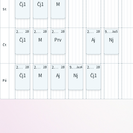
Čj1
Čj1
M
st
2.B celá
2.B celá
2.B celá
2.B Aj1
9.C Nj1
2.B
2.B
2.B
2.B
Jaz5
Čj1
M
Prv
Aj
Nj
čt
2.B celá
2.B celá
2.B Aj1
9.C Nj1
2.B 1s
2.B
2.B
2.B
Jaz4
2.B
Čj1
M
Aj
Nj
Čj1
pá