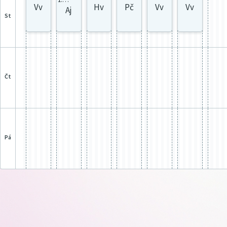
Vv
Hv
Pč
Vv
Vv
Aj
st
čt
pá