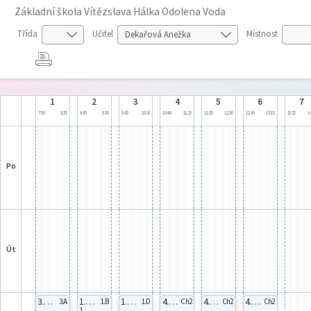
Základní škola Vítězslava Hálka Odolena Voda
Třída
Učitel
Místnost
1
2
3
4
5
6
7
7:50
8:35
8:45
9:30
9:45
10:30
10:40
11:25
11:35
12:20
12:30
13:15
13:25
14
po
út
3.A celá
1.A Aj2
1.D celá
4.A celá
4.A celá
4.A celá
3.A
1.B
1.D
Ch2
Ch2
Ch2
1.B Aj2