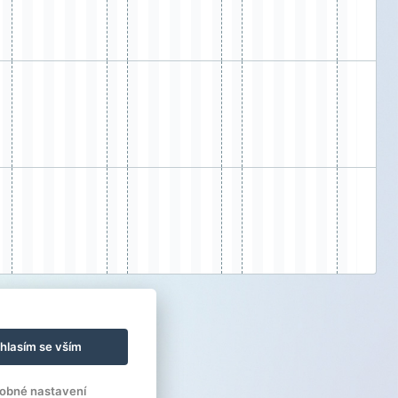
hlasím se vším
obné nastavení