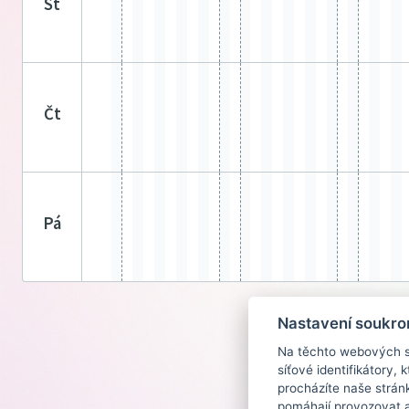
st
čt
pá
Nastavení soukro
Na těchto webových st
síťové identifikátory,
procházíte naše strán
pomáhají provozovat a 