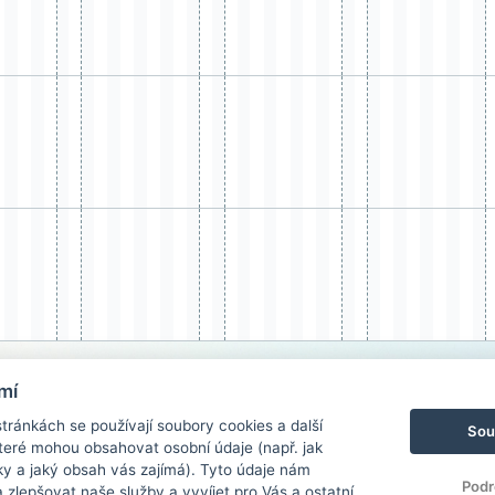
mí
ránkách se používají soubory cookies a další
Sou
 které mohou obsahovat osobní údaje (např. jak
ky a jaký obsah vás zajímá). Tyto údaje nám
Podr
zlepšovat naše služby a vyvíjet pro Vás a ostatní