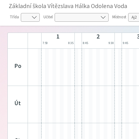
Základní škola Vítězslava Hálka Odolena Voda
Třída
Učitel
Místnost
1
2
7:50
8:35
8:45
9:30
9:45
po
út