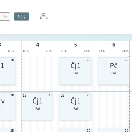
Stálý
3
4
5
6
10:30
10:40
11:25
11:35
12:20
12:30
13:15
2.D
2.D
2.D
j1
Čj1
Pč
al
Pal
Pal
1s
2s
2.D
2.D
2.D
rv
Čj1
Čj1
al
Pal
Pal
2.D
2.D
2.D