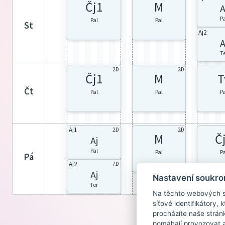
Čj1
M
A
P
Pal
Pal
st
Aj2
A
T
2.D
2.D
Čj1
M
T
čt
Pal
Pal
P
Aj1
2.D
2.D
M
Č
Aj
Pal
Pal
P
pá
Aj2
7.D
Aj
Nastavení soukro
Ter
Na těchto webových st
síťové identifikátory,
procházíte naše strán
pomáhají provozovat a 