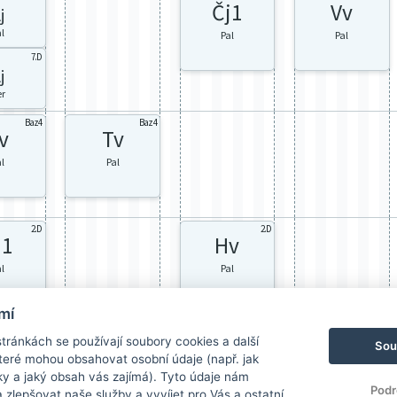
Čj1
Vv
j
al
Pal
Pal
7.D
j
er
Baz4
Baz4
v
Tv
al
Pal
2.D
2.D
j1
Hv
al
Pal
mí
ránkách se používají soubory cookies a další
Sou
 které mohou obsahovat osobní údaje (např. jak
ky a jaký obsah vás zajímá). Tyto údaje nám
Podr
zlepšovat naše služby a vyvíjet pro Vás a ostatní