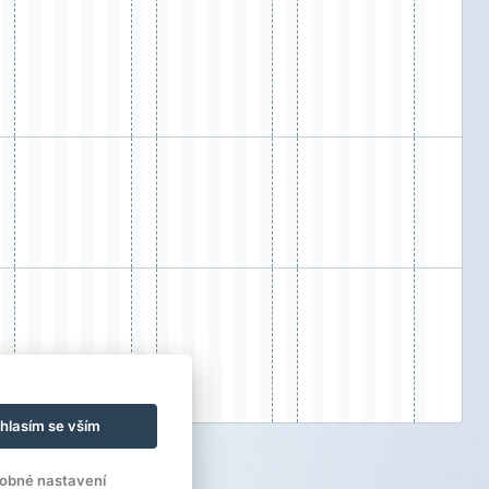
hlasím se vším
obné nastavení