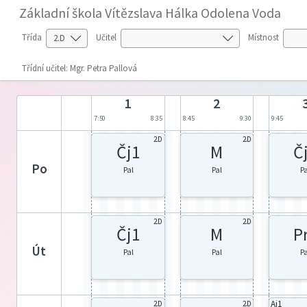
Základní škola Vítězslava Hálka Odolena Voda
Třída
Učitel
Místnost
Třídní učitel: Mgr. Petra Pallová
1
2
7:50
8:35
8:45
9:30
9:45
2.D
2.D
Čj1
M
Č
po
Pal
Pal
P
2.D
2.D
Čj1
M
P
út
Pal
Pal
P
Aj1
2.D
2.D