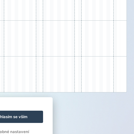
hlasím se vším
obné nastavení