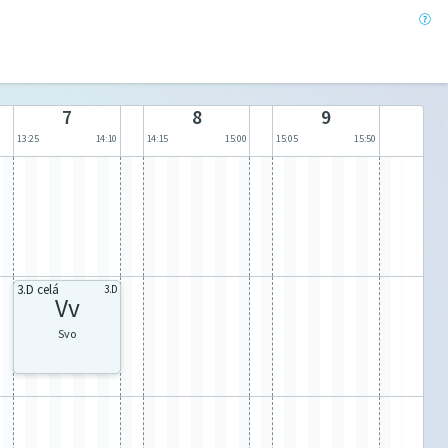
7
8
9
13:25
14:10
14:15
15:00
15:05
15:50
3.D celá
3.D
Vv
Svo