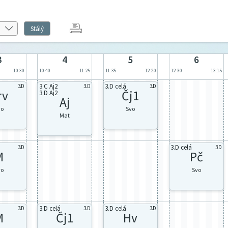
Stálý
3
4
5
6
10:30
10:40
11:25
11:35
12:20
12:30
13:15
3.C Aj2
3.D celá
3.D
3.D
3.D
rv
Čj1
3.D Aj2
Aj
vo
Svo
Mat
3.D celá
3.D
3.D
M
Pč
vo
Svo
3.D celá
3.D celá
3.D
3.D
3.D
M
Čj1
Hv