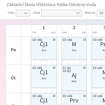
Základní škola Vítězslava Hálka Odolena Voda
Třída
Učitel
Místnost
1
2
7:50
8:35
8:45
9:30
9:45
3.D celá
3.D celá
3.D celá
3.D
3.D
Čj1
M
P
po
Svo
Svo
S
3.D celá
3.C Aj2
3.D celá
3.D
3.D
Čj1
3.D Aj2
Aj
út
Svo
S
Mat
3.D celá
3.D celá
3.D celá
3.D
3.D
Čj1
Prv