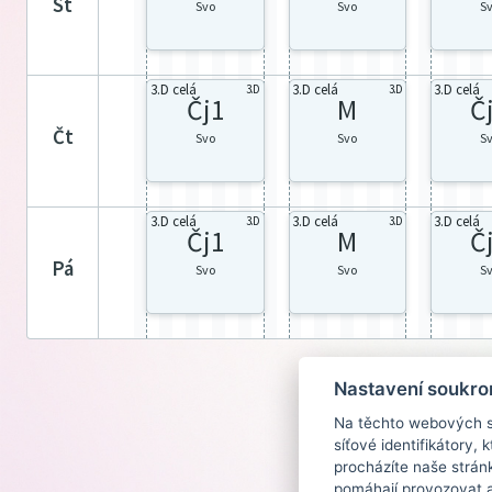
st
Svo
Svo
S
3.D celá
3.D celá
3.D celá
3.D
3.D
Čj1
M
Č
čt
Svo
Svo
S
3.D celá
3.D celá
3.D celá
3.D
3.D
Čj1
M
Č
pá
Svo
Svo
S
Nastavení soukro
Na těchto webových st
síťové identifikátory,
procházíte naše strán
pomáhají provozovat a 