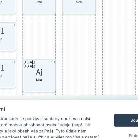
vo
Svo
Svo
3.D
j1
vo
3.C Aj2
3.D
3.D
j1
3.D Aj2
Aj
vo
Mat
mí
ránkách se používají soubory cookies a další
Sou
 které mohou obsahovat osobní údaje (např. jak
ky a jaký obsah vás zajímá). Tyto údaje nám
Podr
zlepšovat naše služby a vyvíjet pro Vás a ostatní