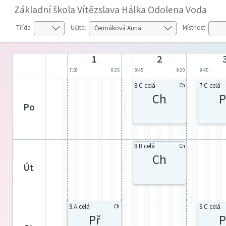
Základní škola Vítězslava Hálka Odolena Voda
Třída
Učitel
Místnost
1
2
7:50
8:35
8:45
9:30
9:45
8.C celá
7.C celá
Ch
Ch
P
po
8.B celá
Ch
Ch
út
9.A celá
9.C celá
Ch
Př
P