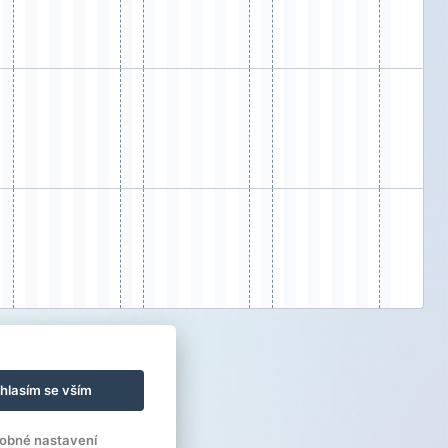
hlasím se vším
obné nastavení