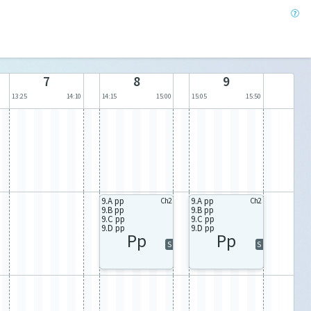
7
8
9
13:25
14:10
14:15
15:00
15:05
15:50
9.A pp
9.A pp
Ch2
Ch2
9.B pp
9.B pp
9.C pp
9.C pp
9.D pp
9.D pp
Pp
Pp
S
S