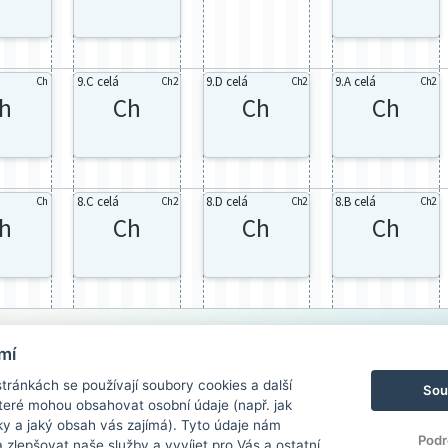
9.C celá
9.D celá
9.A celá
Ch
Ch2
Ch2
Ch2
h
Ch
Ch
Ch
8.C celá
8.D celá
8.B celá
Ch
Ch2
Ch2
Ch2
h
Ch
Ch
Ch
mí
ránkách se používají soubory cookies a další
Sou
 které mohou obsahovat osobní údaje (např. jak
ky a jaký obsah vás zajímá). Tyto údaje nám
Podr
zlepšovat naše služby a vyvíjet pro Vás a ostatní