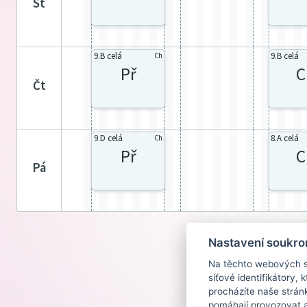
st
9.B celá
9.B celá
Ch
Př
C
čt
9.D celá
8.A celá
Ch
Př
C
pá
Nastavení soukro
Na těchto webových st
síťové identifikátory,
procházíte naše strán
pomáhají provozovat a 