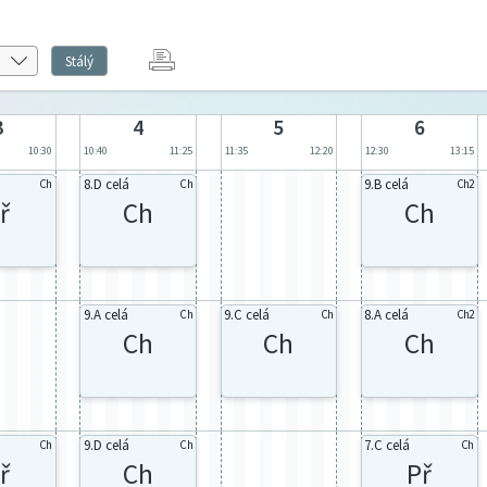
Stálý
3
4
5
6
10:30
10:40
11:25
11:35
12:20
12:30
13:15
8.D celá
9.B celá
Ch
Ch
Ch2
ř
Ch
Ch
9.A celá
9.C celá
8.A celá
Ch
Ch
Ch2
Ch
Ch
Ch
9.D celá
7.C celá
Ch
Ch
Ch
ř
Ch
Př